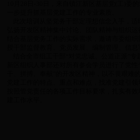
10
月
28
日
-30
日，来自镇江新区基层党
(
工
)
委的
一步提升抓基层党建工作的专业素质。
此次培训从坚党务干部定理想信念入手，适时
弘扬开发区精神集中讨论、团队精神与组织运
结合基层党务工作的实际需求，邀请市委组织
授干部监督教育、党员发展、编制管理、信息
结合全市组工干部“对党忠诚、公道正派”专
新区组织人事部还对所有参会学员进行了党性
干、拼搏、奉献”的开发区精神，以不畏艰难
党建工作的特点、重点和难点，找准党建引领
按照管党责任的各项工作目标要求，扎实有效
建工作水平。