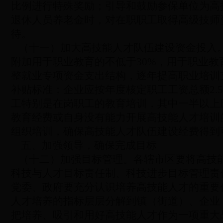
比例进行特殊奖励；引导和鼓励参保单位为高
退休人员养老金时，对在职职工取得高级技师
待。
（十一）加大高技能人才队伍建设资金投入
附加用于职业教育的不低于30%，用于职业教
整就业专项资金支出结构，逐年提高职业培训
补贴标准；企业应按年度核定职工工资总额2.
工特别是在岗职工的教育培训，其中一半以上
教育经费或自身没有能力开展高技能人才培训
组织培训，确保高技能人才队伍建设经费得到
五、加强领导，确保完成目标
（十二）加强目标管理。
各辖市区要将高技
科技与人才目标责任制、科技进步目标管理责
党委、政府要充分认识培养高技能人才的重要
人才培养的指标层层分解到镇（街道）、企业
把培养、吸引和用好高技能人才作为一项重大