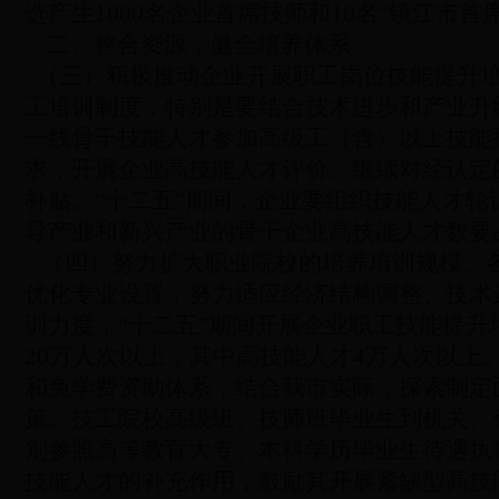
选产生1000名企业首席技师和10名“镇江市
二、整合资源，健全培养体系
（三）积极推动企业开展职工岗位技能提升
工培训制度，特别是要结合技术进步和产业升
一线骨干技能人才参加高级工（含）以上技能
求，开展企业高技能人才评价。继续对经认定
补贴。“十二五”期间，企业要组织技能人才
导产业和新兴产业的骨干企业高技能人才数要
（四）努力扩大职业院校的培养培训规模。
优化专业设置，努力适应经济结构调整、技术
训力度，“十二五”期间开展企业职工技能提
20万人次以上，其中高技能人才4万人次以
和免学费资助体系，结合我市实际，探索制定
策。技工院校高级班、技师班毕业生到机关、
别参照高等教育大专、本科学历毕业生待遇执
技能人才的补充作用，鼓励其开展紧缺型高技