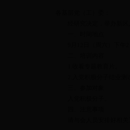
各基层党（工）委：
经研究决定，举办新区
一、时间地点
9
月
12
日（周六）下午
2
二、培训内容
1.
收看专题教育片。
2.
入党积极分子结业测
三、参加对象
入党积极分子。
四、注意事项
请与会人员安排好相关