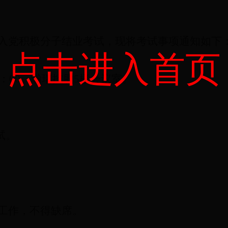
入党积极分子结业考试，现将考试事项通知如下
点击进入首页
：
00
。瀚瑞控股
5
楼会议室。
试。
工作，不得缺席。