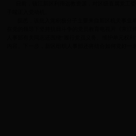
日前，镇江新区利用远教资源，对区级直属党工委7
子端正入党动机。
据悉，该批入党积极分子主要来自新区机关事业单
在党的领导下坚持抗日斗争的党员教育电视片《京江烽
人事部有关同志还围绕“履行党员义务、维护单元权利
内容。下一步，新区组织人事部还将结合如何党好一